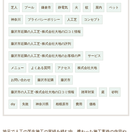
芝人
プール
鎌倉市
静電気
火
蚊
屋内
ペット
神奈川
プライバシーポリシー
人工芝
コンセプト
藤沢市近隣の人工芝･株式会社大地の口コミ情報
藤沢市近隣の人工芝･株式会社大地の評判
藤沢市近隣の人工芝･株式会社大地のお客様の声
サービス
メニュー
よくある質問
アクセス
株式会社大地
お問い合わせ
藤沢市近隣
藤沢市
藤沢市の人工芝･株式会社大地の口コミ情報
雑草対策
庭
砂利
diy
失敗
神奈川県
相模原市
費用
価格
地元で人工の芝生施工の実績を積む中、携わった施工案件の内容や