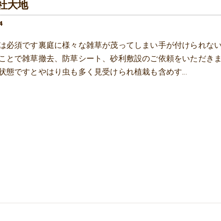
社大地
4
は必須です裏庭に様々な雑草が茂ってしまい手が付けられな
ことで雑草撤去、防草シート、砂利敷設のご依頼をいただき
状態ですとやはり虫も多く見受けられ植栽も含めす…