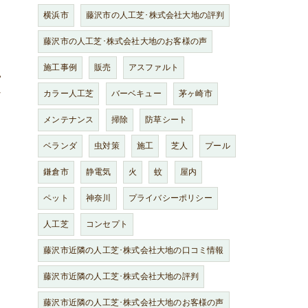
横浜市
藤沢市の人工芝･株式会社大地の評判
藤沢市の人工芝･株式会社大地のお客様の声
施工事例
販売
アスファルト
い
な
カラー人工芝
バーベキュー
茅ヶ崎市
メンテナンス
掃除
防草シート
ベランダ
虫対策
施工
芝人
プール
鎌倉市
静電気
火
蚊
屋内
ペット
神奈川
プライバシーポリシー
人工芝
コンセプト
藤沢市近隣の人工芝･株式会社大地の口コミ情報
藤沢市近隣の人工芝･株式会社大地の評判
藤沢市近隣の人工芝･株式会社大地のお客様の声